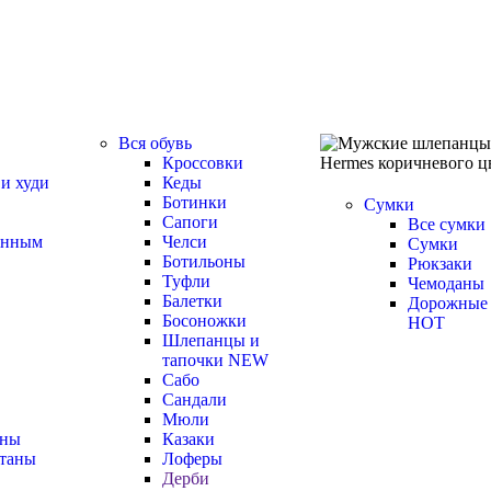
Вся обувь
Кроссовки
и худи
Кеды
Ботинки
Сумки
Сапоги
Все сумки
инным
Челси
Сумки
Ботильоны
Рюкзаки
Туфли
Чемоданы
Балетки
Дорожные
Босоножки
HOT
Шлепанцы и
тапочки
NEW
Сабо
Сандали
Мюли
оны
Казаки
таны
Лоферы
Дерби