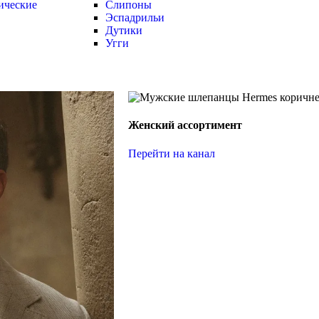
ические
Слипоны
Эспадрильи
Дутики
Угги
Женский ассортимент
Перейти на канал