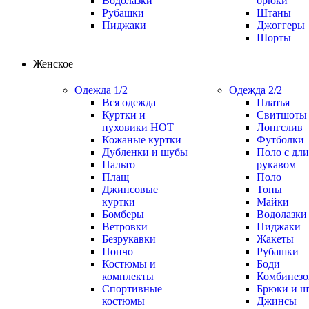
Водолазки
брюки
Рубашки
Штаны
Пиджаки
Джоггеры
Шорты
Женское
Одежда 1/2
Одежда 2/2
Вся одежда
Платья
Куртки и
Свитшоты 
пуховики
HOT
Лонгслив
Кожаные куртки
Футболки
Дубленки и шубы
Поло с дл
Пальто
рукавом
Плащ
Поло
Джинсовые
Топы
куртки
Майки
Бомберы
Водолазки
Ветровки
Пиджаки
Безрукавки
Жакеты
Пончо
Рубашки
Костюмы и
Боди
комплекты
Комбинез
Спортивные
Брюки и ш
костюмы
Джинсы