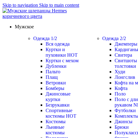
Skip to navigation
Skip to main content
Мужское
Одежда 1/2
Одежда 2/2
Вся одежда
Джемперы
Куртки и
Кардиган
пуховики
HOT
Свитера
Куртки с мехом
Свитшоты
Дубленки
толстовки
Пальто
Худи
Плащ
Лонгслив
Ветровки
Кофта на 
Бомберы
Кофта
Джинсовые
Поло
куртки
Поло с дл
Безрукавки
рукавом
N
Спортивные
Футболки
костюмы
HOT
Комплект
Костюмы
Джинсы
Льняные
Брюки
костюмы
Полукласс