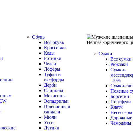
Обувь
Вся обувь
ы
Кроссовки
Кеды
Сумки
 и
Ботинки
Все сумки
Челси
Рюкзаки
Лоферы
Сумки-
Туфли и
мессендже
молнии
оксфорды
-10%
Дерби
Cумки-сли
Слипоны
Поясные с
инным
Мокасины
Борсетки
EW
Эспадрильи
Портфели
Шлепанцы и
Клатч
ы
сандали
Несессеры
Мюли
Дорожные
Угги
Чемоданы
ические
Дутики