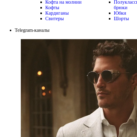
Кофта на молнии
Полукласс
Кофты
брюки
Кардиганы
Юбки
Свитеры
Шорты
Telegram-каналы