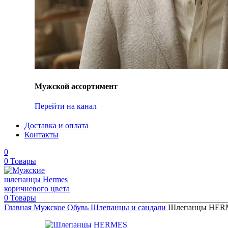
Мужской ассортимент
Перейти на канал
Доставка и оплата
Контакты
0
0
Товары
0
Товары
Главная
Мужское
Обувь
Шлепанцы и сандали
Шлепанцы HER