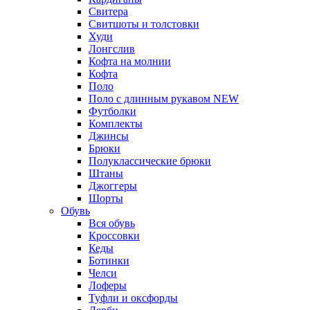
Свитера
Свитшоты и толстовки
Худи
Лонгслив
Кофта на молнии
Кофта
Поло
Поло с длинным рукавом
NEW
Футболки
Комплекты
Джинсы
Брюки
Полуклассические брюки
Штаны
Джоггеры
Шорты
Обувь
Вся обувь
Кроссовки
Кеды
Ботинки
Челси
Лоферы
Туфли и оксфорды