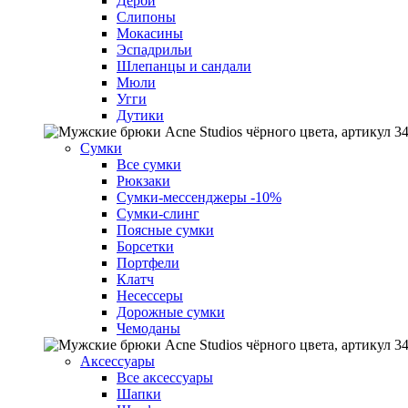
Дерби
Слипоны
Мокасины
Эспадрильи
Шлепанцы и сандали
Мюли
Угги
Дутики
Сумки
Все сумки
Рюкзаки
Сумки-мессенджеры
-10%
Cумки-слинг
Поясные сумки
Борсетки
Портфели
Клатч
Несессеры
Дорожные сумки
Чемоданы
Аксессуары
Все аксессуары
Шапки