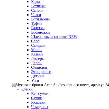
Кеды
Ботинки
Сапоги
Челси
Ботильоны
Туфли
Балетки
Босоножки
Шлепанцы и тапочки
NEW
Сабо
Сандали
Мюли
Казаки
Лоферы
Дерби
Слипоны
Эспадрильи
Дутики
Угги
Сумки
Все сумки
Сумки
Рюкзаки
Чемоданы