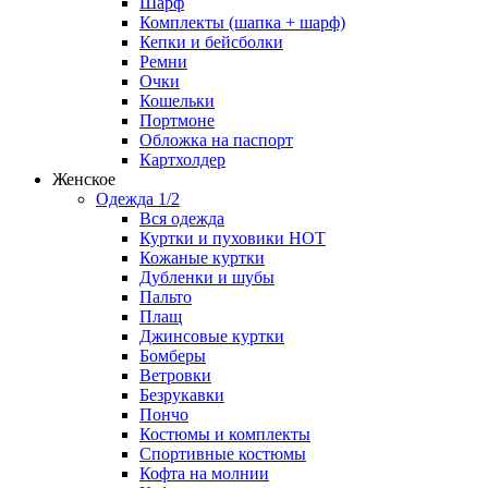
Шарф
Комплекты (шапка + шарф)
Кепки и бейсболки
Ремни
Очки
Кошельки
Портмоне
Обложка на паспорт
Картхолдер
Женское
Одежда 1/2
Вся одежда
Куртки и пуховики
HOT
Кожаные куртки
Дубленки и шубы
Пальто
Плащ
Джинсовые куртки
Бомберы
Ветровки
Безрукавки
Пончо
Костюмы и комплекты
Спортивные костюмы
Кофта на молнии