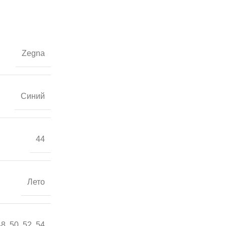
Zegna
Синий
44
Лето
48
,
50
,
52
,
54