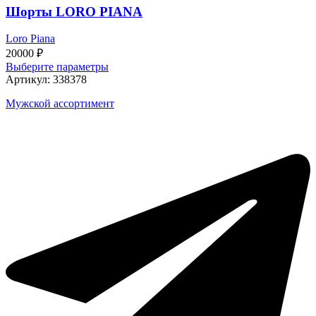
Шорты LORO PIANA
Loro Piana
20000
₽
Этот
Выберите параметры
товар
Артикул:
338378
имеет
Мужской ассортимент
несколько
вариаций.
Опции
можно
выбрать
на
странице
товара.