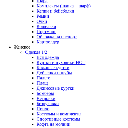
Шарф
Комплекты (шапка + шарф)
Кепки и бейсболки
Ремни
Очки
Кошельки
Портмоне
Обложка на паспорт
Картхолдер
Женское
Одежда 1/2
Вся одежда
Куртки и пуховики
HOT
Кожаные куртки
Дубленки и шубы
Пальто
Плащ
Джинсовые куртки
Бомберы
Ветровки
Безрукавки
Пончо
Костюмы и комплекты
Спортивные костюмы
Кофта на молнии