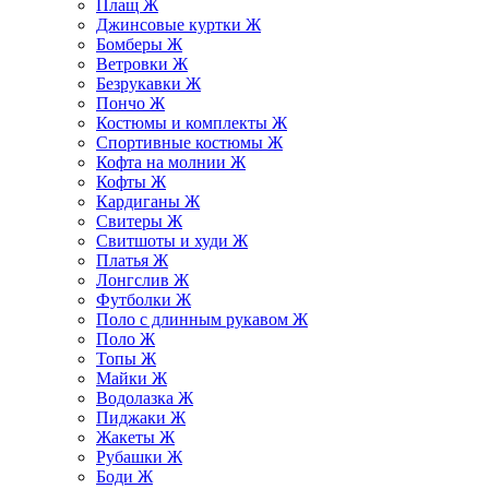
Плащ Ж
Джинсовые куртки Ж
Бомберы Ж
Ветровки Ж
Безрукавки Ж
Пончо Ж
Костюмы и комплекты Ж
Спортивные костюмы Ж
Кофта на молнии Ж
Кофты Ж
Кардиганы Ж
Свитеры Ж
Свитшоты и худи Ж
Платья Ж
Лонгслив Ж
Футболки Ж
Поло с длинным рукавом Ж
Поло Ж
Топы Ж
Майки Ж
Водолазка Ж
Пиджаки Ж
Жакеты Ж
Рубашки Ж
Боди Ж