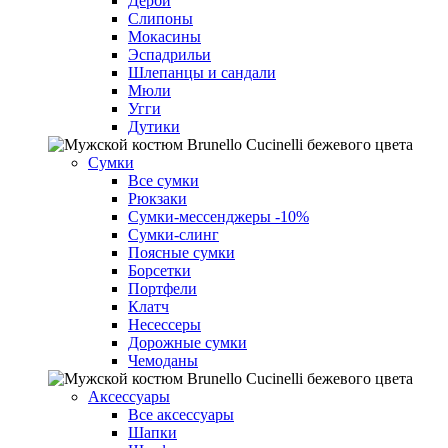
Дерби
Слипоны
Мокасины
Эспадрильи
Шлепанцы и сандали
Мюли
Угги
Дутики
Сумки
Все сумки
Рюкзаки
Сумки-мессенджеры
-10%
Cумки-слинг
Поясные сумки
Борсетки
Портфели
Клатч
Несессеры
Дорожные сумки
Чемоданы
Аксессуары
Все аксессуары
Шапки