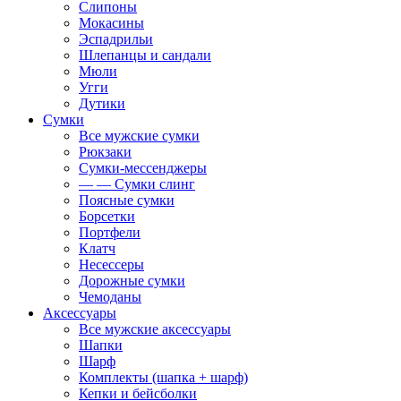
Слипоны
Мокасины
Эспадрильи
Шлепанцы и сандали
Мюли
Угги
Дутики
Сумки
Все мужские сумки
Рюкзаки
Сумки-мессенджеры
— — Сумки слинг
Поясные сумки
Борсетки
Портфели
Клатч
Несессеры
Дорожные сумки
Чемоданы
Аксессуары
Все мужские аксессуары
Шапки
Шарф
Комплекты (шапка + шарф)
Кепки и бейсболки