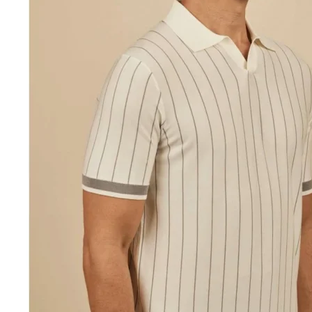
можно
выбрать
на
странице
товара.