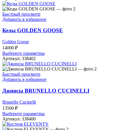
имеет
несколько
вариаций.
Быстрый просмотр
Опции
Добавить в избранное
можно
выбрать
Кеды GOLDEN GOOSE
на
странице
Golden Goose
товара.
14000
₽
Этот
Выберите параметры
товар
Артикул:
338402
имеет
несколько
вариаций.
Быстрый просмотр
Опции
Добавить в избранное
можно
выбрать
Джинсы BRUNELLO CUCINELLI
на
странице
Brunello Cucinelli
товара.
13500
₽
Этот
Выберите параметры
товар
Артикул:
338400
имеет
несколько