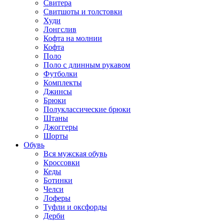
Свитера
Свитшоты и толстовки
Худи
Лонгслив
Кофта на молнии
Кофта
Поло
Поло с длинным рукавом
Футболки
Комплекты
Джинсы
Брюки
Полуклассические брюки
Штаны
Джоггеры
Шорты
Обувь
Вся мужская обувь
Кроссовки
Кеды
Ботинки
Челси
Лоферы
Туфли и оксфорды
Дерби