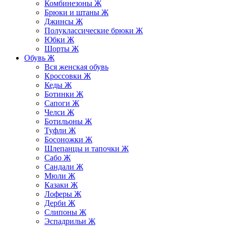
Комбинезоны Ж
Брюки и штаны Ж
Джинсы Ж
Полуклассические брюки Ж
Юбки Ж
Шорты Ж
Обувь Ж
Вся женская обувь
Кроссовки Ж
Кеды Ж
Ботинки Ж
Сапоги Ж
Челси Ж
Ботильоны Ж
Туфли Ж
Босоножки Ж
Шлепанцы и тапочки Ж
Сабо Ж
Сандали Ж
Мюли Ж
Казаки Ж
Лоферы Ж
Дерби Ж
Слипоны Ж
Эспадрильи Ж