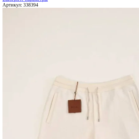
товар
Артикул:
338394
имеет
несколько
вариаций.
Опции
можно
выбрать
на
странице
товара.