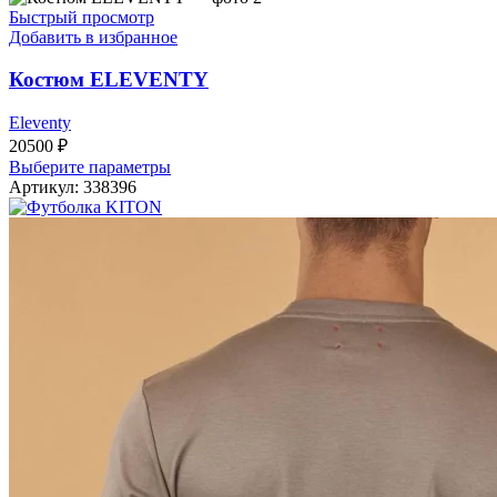
вариаций.
Быстрый просмотр
Опции
Добавить в избранное
можно
выбрать
Костюм ELEVENTY
на
странице
Eleventy
товара.
20500
₽
Этот
Выберите параметры
товар
Артикул:
338396
имеет
несколько
вариаций.
Опции
можно
выбрать
на
странице
товара.