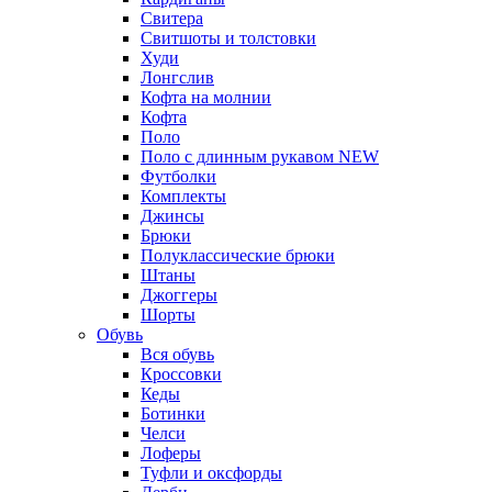
Свитера
Свитшоты и толстовки
Худи
Лонгслив
Кофта на молнии
Кофта
Поло
Поло с длинным рукавом
NEW
Футболки
Комплекты
Джинсы
Брюки
Полуклассические брюки
Штаны
Джоггеры
Шорты
Обувь
Вся обувь
Кроссовки
Кеды
Ботинки
Челси
Лоферы
Туфли и оксфорды