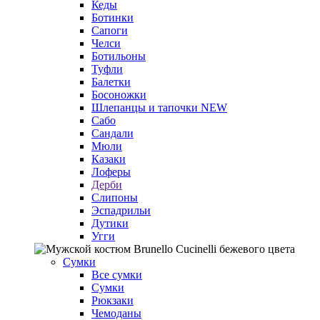
Кеды
Ботинки
Сапоги
Челси
Ботильоны
Туфли
Балетки
Босоножки
Шлепанцы и тапочки
NEW
Сабо
Сандали
Мюли
Казаки
Лоферы
Дерби
Слипоны
Эспадрильи
Дутики
Угги
Сумки
Все сумки
Сумки
Рюкзаки
Чемоданы