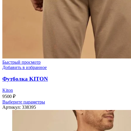
Быстрый просмотр
Добавить в избранное
Футболка KITON
Kiton
9500
₽
Этот
Выберите параметры
товар
Артикул:
338395
имеет
несколько
вариаций.
Опции