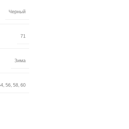
Черный
71
Зима
54
,
56
,
58
,
60