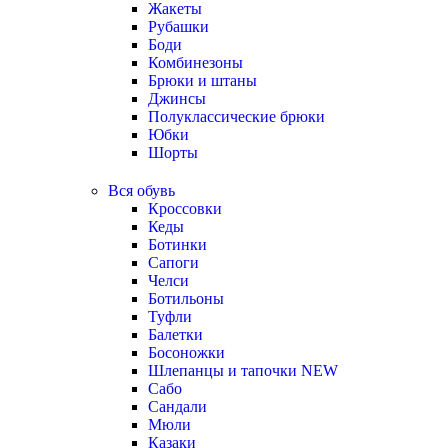
Жакеты
Рубашки
Боди
Комбинезоны
Брюки и штаны
Джинсы
Полуклассические брюки
Юбки
Шорты
Вся обувь
Кроссовки
Кеды
Ботинки
Сапоги
Челси
Ботильоны
Туфли
Балетки
Босоножки
Шлепанцы и тапочки
NEW
Сабо
Сандали
Мюли
Казаки