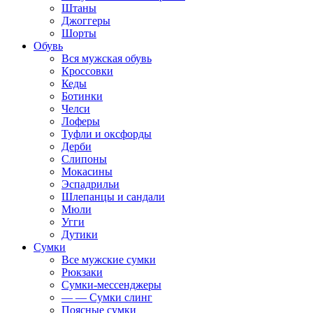
Штаны
Джоггеры
Шорты
Обувь
Вся мужская обувь
Кроссовки
Кеды
Ботинки
Челси
Лоферы
Туфли и оксфорды
Дерби
Слипоны
Мокасины
Эспадрильи
Шлепанцы и сандали
Мюли
Угги
Дутики
Сумки
Все мужские сумки
Рюкзаки
Сумки-мессенджеры
— — Сумки слинг
Поясные сумки