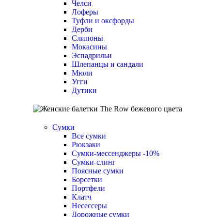
Челси
Лоферы
Туфли и оксфорды
Дерби
Слипоны
Мокасины
Эспадрильи
Шлепанцы и сандали
Мюли
Угги
Дутики
Сумки
Все сумки
Рюкзаки
Сумки-мессенджеры
-10%
Cумки-слинг
Поясные сумки
Борсетки
Портфели
Клатч
Несессеры
Дорожные сумки