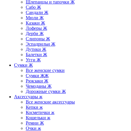
Шлепанцы и тапочки Ж
Сабо Ж
Сандали Ж
Мюли Ж
Казаки Ж
Лоферы Ж
Дерби Ж
Слипоны Ж
Эспадрильи Ж
Дутики Ж
Балетки Ж
Угги Ж
Сумки Ж
Все женские сумки
Сумки ЖЖ
Рюкзаки Ж
Чемоданы Ж
Дорожные сумки Ж
Аксессуары ж
Все женские аксессуары
Кепки ж
Косметички ж
Кошельки ж
Ремни Ж
Очки ж