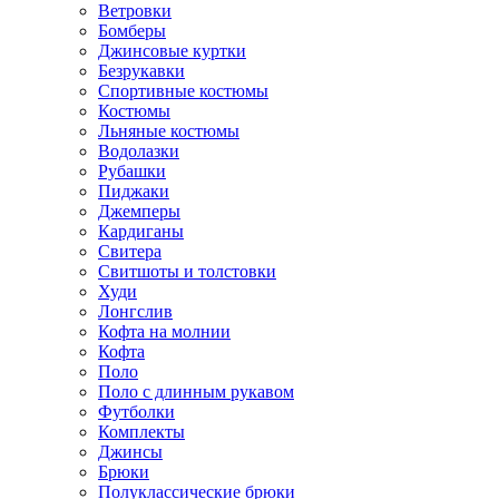
Ветровки
Бомберы
Джинсовые куртки
Безрукавки
Спортивные костюмы
Костюмы
Льняные костюмы
Водолазки
Рубашки
Пиджаки
Джемперы
Кардиганы
Свитера
Свитшоты и толстовки
Худи
Лонгслив
Кофта на молнии
Кофта
Поло
Поло с длинным рукавом
Футболки
Комплекты
Джинсы
Брюки
Полуклассические брюки