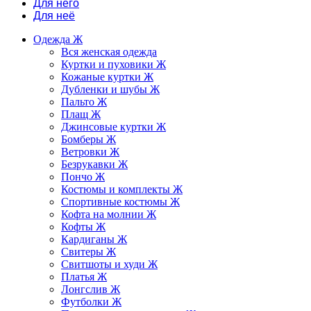
Для него
Для неё
Одежда Ж
Вся женская одежда
Куртки и пуховики Ж
Кожаные куртки Ж
Дубленки и шубы Ж
Пальто Ж
Плащ Ж
Джинсовые куртки Ж
Бомберы Ж
Ветровки Ж
Безрукавки Ж
Пончо Ж
Костюмы и комплекты Ж
Спортивные костюмы Ж
Кофта на молнии Ж
Кофты Ж
Кардиганы Ж
Свитеры Ж
Свитшоты и худи Ж
Платья Ж
Лонгслив Ж
Футболки Ж