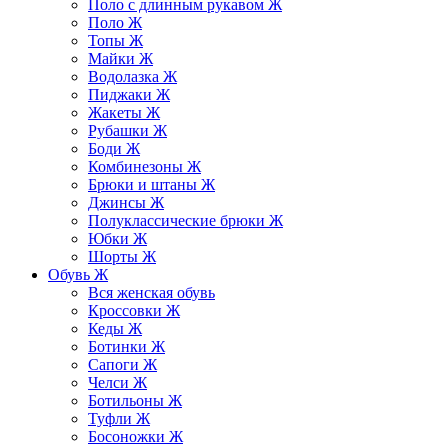
Поло с длинным рукавом Ж
Поло Ж
Топы Ж
Майки Ж
Водолазка Ж
Пиджаки Ж
Жакеты Ж
Рубашки Ж
Боди Ж
Комбинезоны Ж
Брюки и штаны Ж
Джинсы Ж
Полуклассические брюки Ж
Юбки Ж
Шорты Ж
Обувь Ж
Вся женская обувь
Кроссовки Ж
Кеды Ж
Ботинки Ж
Сапоги Ж
Челси Ж
Ботильоны Ж
Туфли Ж
Босоножки Ж