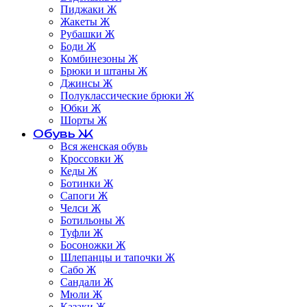
Пиджаки Ж
Жакеты Ж
Рубашки Ж
Боди Ж
Комбинезоны Ж
Брюки и штаны Ж
Джинсы Ж
Полуклассические брюки Ж
Юбки Ж
Шорты Ж
Обувь Ж
Вся женская обувь
Кроссовки Ж
Кеды Ж
Ботинки Ж
Сапоги Ж
Челси Ж
Ботильоны Ж
Туфли Ж
Босоножки Ж
Шлепанцы и тапочки Ж
Сабо Ж
Сандали Ж
Мюли Ж
Казаки Ж