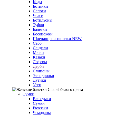
Кеды
Ботинки
Сапоги
Челси
Ботильоны
Туфли
Балетки
Босоножки
Шлепанцы и тапочки
NEW
Сабо
Сандали
Мюли
Казаки
Лоферы
Дерби
Слипоны
Эспадрильи
Дутики
Угги
Сумки
Все сумки
Сумки
Рюкзаки
Чемоданы