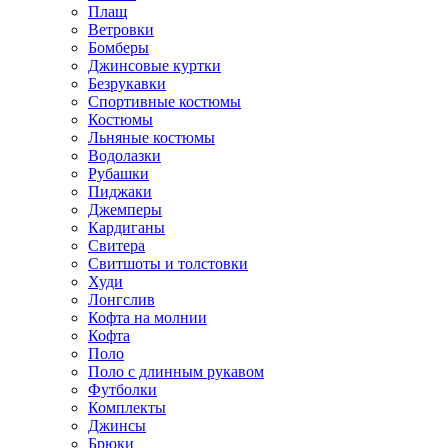
Плащ
Ветровки
Бомберы
Джинсовые куртки
Безрукавки
Спортивные костюмы
Костюмы
Льняные костюмы
Водолазки
Рубашки
Пиджаки
Джемперы
Кардиганы
Свитера
Свитшоты и толстовки
Худи
Лонгслив
Кофта на молнии
Кофта
Поло
Поло с длинным рукавом
Футболки
Комплекты
Джинсы
Брюки