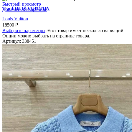
Быстрый просмотр
Топ LOUIS VUITTON
Добавить в избранное
Louis Vuitton
18500
₽
Выберите параметры
Этот товар имеет несколько вариаций.
Опции можно выбрать на странице товара.
Артикул:
338451