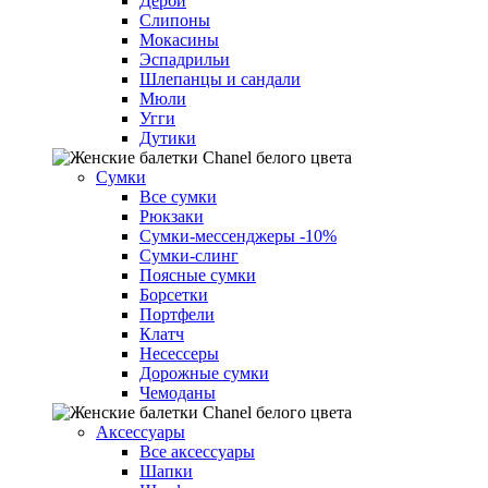
Дерби
Слипоны
Мокасины
Эспадрильи
Шлепанцы и сандали
Мюли
Угги
Дутики
Сумки
Все сумки
Рюкзаки
Сумки-мессенджеры
-10%
Cумки-слинг
Поясные сумки
Борсетки
Портфели
Клатч
Несессеры
Дорожные сумки
Чемоданы
Аксессуары
Все аксессуары
Шапки