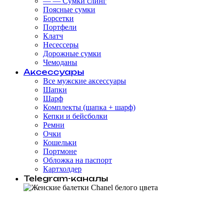
— — Сумки слинг
Поясные сумки
Борсетки
Портфели
Клатч
Несессеры
Дорожные сумки
Чемоданы
Аксессуары
Все мужские аксессуары
Шапки
Шарф
Комплекты (шапка + шарф)
Кепки и бейсболки
Ремни
Очки
Кошельки
Портмоне
Обложка на паспорт
Картхолдер
Telegram-каналы