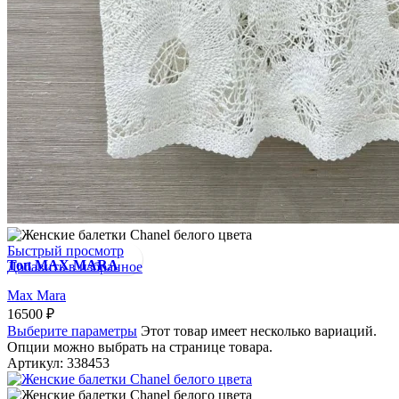
Быстрый просмотр
Топ MAX MARA
Добавить в избранное
Max Mara
16500
₽
Выберите параметры
Этот товар имеет несколько вариаций.
Опции можно выбрать на странице товара.
Артикул:
338453