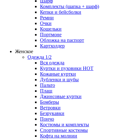
Шарф
Комплекты (шапка + шарф)
Кепки и бейсболки
Ремни
Очки
Кошельки
Портмоне
Обложка на паспорт
Картхолдер
Женское
Одежда 1/2
Вся одежда
Куртки и пуховики
HOT
Кожаные куртки
Дубленки и шубы
Пальто
Плащ
Джинсовые куртки
Бомберы
Ветровки
Безрукавки
Пончо
Костюмы и комплекты
Спортивные костюмы
Кофта на молнии