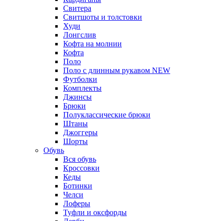
Свитера
Свитшоты и толстовки
Худи
Лонгслив
Кофта на молнии
Кофта
Поло
Поло с длинным рукавом
NEW
Футболки
Комплекты
Джинсы
Брюки
Полуклассические брюки
Штаны
Джоггеры
Шорты
Обувь
Вся обувь
Кроссовки
Кеды
Ботинки
Челси
Лоферы
Туфли и оксфорды