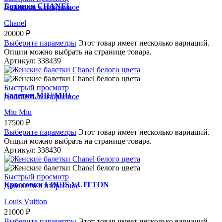
Ботинки CHANEL
Добавить в избранное
Chanel
20000
₽
Выберите параметры
Этот товар имеет несколько вариаций.
Опции можно выбрать на странице товара.
Артикул:
338439
Быстрый просмотр
Балетки MIU MIU
Добавить в избранное
Miu Miu
17500
₽
Выберите параметры
Этот товар имеет несколько вариаций.
Опции можно выбрать на странице товара.
Артикул:
338430
Быстрый просмотр
Кроссовки LOUIS VUITTON
Добавить в избранное
Louis Vuitton
21000
₽
Выберите параметры
Этот товар имеет несколько вариаций.