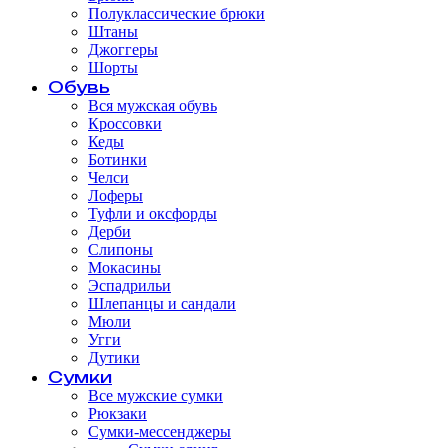
Полуклассические брюки
Штаны
Джоггеры
Шорты
Обувь
Вся мужская обувь
Кроссовки
Кеды
Ботинки
Челси
Лоферы
Туфли и оксфорды
Дерби
Слипоны
Мокасины
Эспадрильи
Шлепанцы и сандали
Мюли
Угги
Дутики
Сумки
Все мужские сумки
Рюкзаки
Сумки-мессенджеры