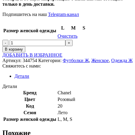
только в день доставки.
Подпишитесь на наш
Telegram-канал
L
M
S
Размер женской одежды
Очистить
В корзину
ДОБАВИТЬ В ИЗБРАННОЕ
Артикул:
344754
Категории:
Футболки Ж
,
Женское
,
Одежда Ж
Свяжитесь с нами:
Детали
Детали
Бренд
Chanel
Цвет
Розовый
Код
20
Сезон
Лето
Размер женской одежды
L
,
M
,
S
Похожие