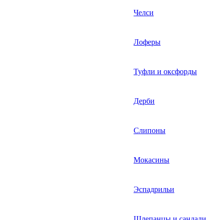
Челси
Лоферы
Туфли и оксфорды
Дерби
Слипоны
Мокасины
Эспадрильи
Шлепанцы и сандали