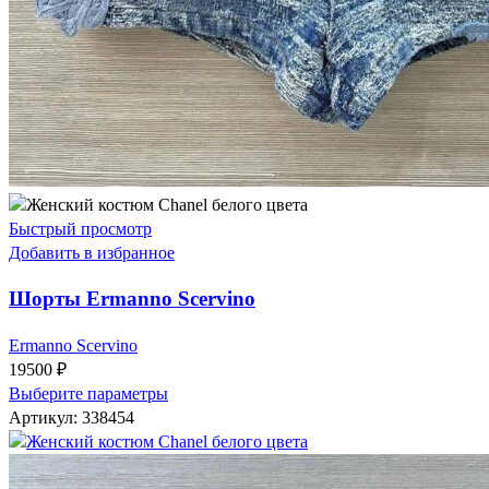
Быстрый просмотр
Добавить в избранное
Шорты Ermanno Scervino
Ermanno Scervino
19500
₽
Выберите параметры
Артикул:
338454