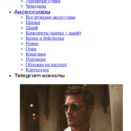
Дорожные сумки
Чемоданы
Аксессуары
Все мужские аксессуары
Шапки
Шарф
Комплекты (шапка + шарф)
Кепки и бейсболки
Ремни
Очки
Кошельки
Портмоне
Обложка на паспорт
Картхолдер
Telegram-каналы