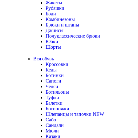
Жакеты
Рубашки
Боди
Комбинезоны
Брюки и штаны
Джинсы
Полуклассические брюки
Юбки
Шорты
Вся обувь
Кроссовки
Кеды
Ботинки
Сапоги
Челси
Ботильоны
Туфли
Балетки
Босоножки
Шлепанцы и тапочки
NEW
Сабо
Сандали
Мюли
Казаки