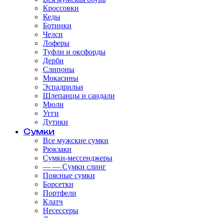
Кроссовки
Кеды
Ботинки
Челси
Лоферы
Туфли и оксфорды
Дерби
Слипоны
Мокасины
Эспадрильи
Шлепанцы и сандали
Мюли
Угги
Дутики
Сумки
Все мужские сумки
Рюкзаки
Сумки-мессенджеры
— — Сумки слинг
Поясные сумки
Борсетки
Портфели
Клатч
Несессеры