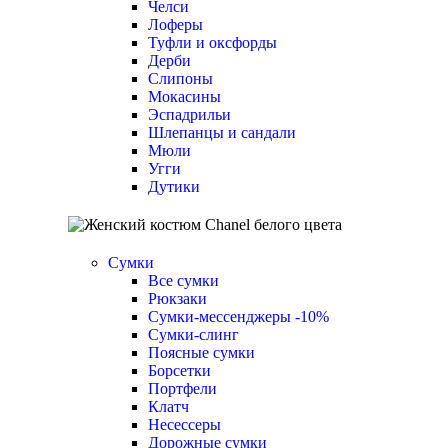
Челси
Лоферы
Туфли и оксфорды
Дерби
Слипоны
Мокасины
Эспадрильи
Шлепанцы и сандали
Мюли
Угги
Дутики
Сумки
Все сумки
Рюкзаки
Сумки-мессенджеры
-10%
Cумки-слинг
Поясные сумки
Борсетки
Портфели
Клатч
Несессеры
Дорожные сумки