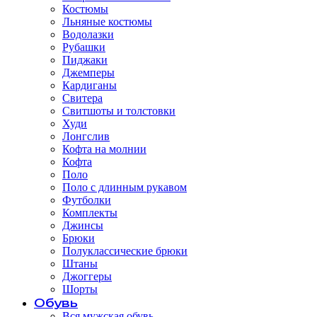
Костюмы
Льняные костюмы
Водолазки
Рубашки
Пиджаки
Джемперы
Кардиганы
Свитера
Свитшоты и толстовки
Худи
Лонгслив
Кофта на молнии
Кофта
Поло
Поло с длинным рукавом
Футболки
Комплекты
Джинсы
Брюки
Полуклассические брюки
Штаны
Джоггеры
Шорты
Обувь
Вся мужская обувь