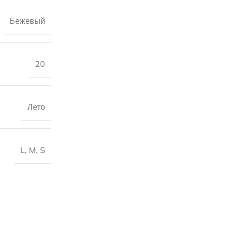
Бежевый
20
Лето
L
,
M
,
S