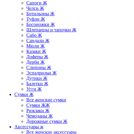
Сапоги Ж
Челси Ж
Ботильоны Ж
Туфли Ж
Босоножки Ж
Шлепанцы и тапочки Ж
Сабо Ж
Сандали Ж
Мюли Ж
Казаки Ж
Лоферы Ж
Дерби Ж
Слипоны Ж
Эспадрильи Ж
Дутики Ж
Балетки Ж
Угги Ж
Сумки Ж
Все женские сумки
Сумки ЖЖ
Рюкзаки Ж
Чемоданы Ж
Дорожные сумки Ж
Аксессуары ж
Все женские аксессуары