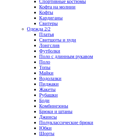
Спортивные костюмы
Кофта на молнии
Кофты
Кардиганы
Свитеры
Одежда 2/2
Платья
Свитшоты и худи
Лонгслив
Футболки
Поло с длинным рукавом
Поло
Топы
Майки
Водолазки
Пиджаки
Жакеты
Рубашки
Боди
Комбинезоны
Брюки и штаны
Джинсы
Полуклассические брюки
Юбки
Шорты