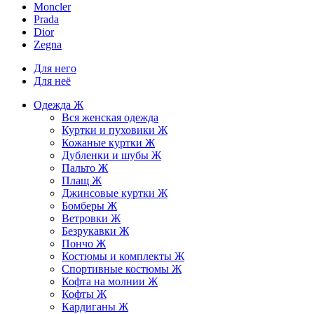
Moncler
Prada
Dior
Zegna
Для него
Для неё
Одежда Ж
Вся женская одежда
Куртки и пуховики Ж
Кожаные куртки Ж
Дубленки и шубы Ж
Пальто Ж
Плащ Ж
Джинсовые куртки Ж
Бомберы Ж
Ветровки Ж
Безрукавки Ж
Пончо Ж
Костюмы и комплекты Ж
Спортивные костюмы Ж
Кофта на молнии Ж
Кофты Ж
Кардиганы Ж