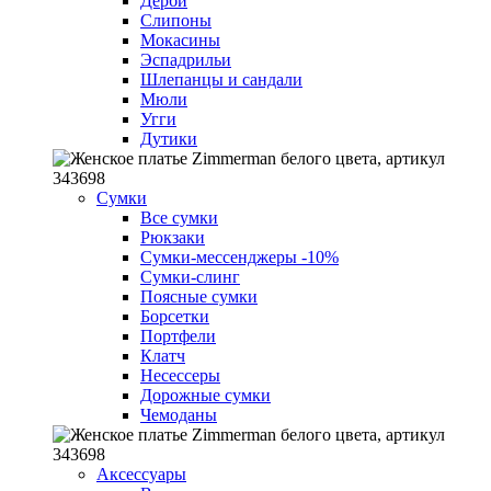
Дерби
Слипоны
Мокасины
Эспадрильи
Шлепанцы и сандали
Мюли
Угги
Дутики
Сумки
Все сумки
Рюкзаки
Сумки-мессенджеры
-10%
Cумки-слинг
Поясные сумки
Борсетки
Портфели
Клатч
Несессеры
Дорожные сумки
Чемоданы
Аксессуары