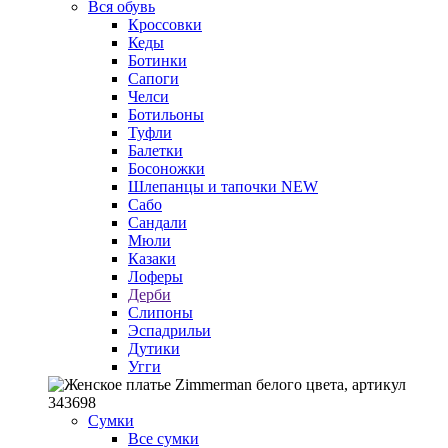
Вся обувь
Кроссовки
Кеды
Ботинки
Сапоги
Челси
Ботильоны
Туфли
Балетки
Босоножки
Шлепанцы и тапочки
NEW
Сабо
Сандали
Мюли
Казаки
Лоферы
Дерби
Слипоны
Эспадрильи
Дутики
Угги
Сумки
Все сумки