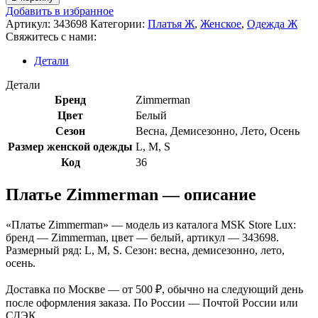
Добавить в избранное
Артикул:
343698
Категории:
Платья Ж
,
Женское
,
Одежда Ж
Свяжитесь с нами:
Детали
Детали
Бренд
Zimmerman
Цвет
Белый
Сезон
Весна
,
Демисезонно
,
Лето
,
Осень
Размер женской одежды
L
,
M
,
S
Код
36
Платье Zimmerman — описание
«Платье Zimmerman» — модель из каталога MSK Store Lux:
бренд — Zimmerman, цвет — белый, артикул — 343698.
Размерный ряд: L, M, S. Сезон: весна, демисезонно, лето,
осень.
Доставка по Москве — от 500 ₽, обычно на следующий день
после оформления заказа. По России — Почтой России или
СДЭК.