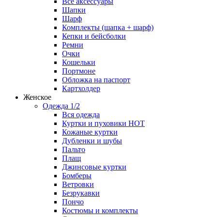
Все аксессуары
Шапки
Шарф
Комплекты (шапка + шарф)
Кепки и бейсболки
Ремни
Очки
Кошельки
Портмоне
Обложка на паспорт
Картхолдер
Женское
Одежда 1/2
Вся одежда
Куртки и пуховики
HOT
Кожаные куртки
Дубленки и шубы
Пальто
Плащ
Джинсовые куртки
Бомберы
Ветровки
Безрукавки
Пончо
Костюмы и комплекты