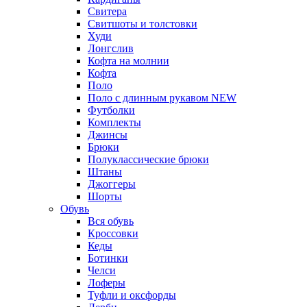
Свитера
Свитшоты и толстовки
Худи
Лонгслив
Кофта на молнии
Кофта
Поло
Поло с длинным рукавом
NEW
Футболки
Комплекты
Джинсы
Брюки
Полуклассические брюки
Штаны
Джоггеры
Шорты
Обувь
Вся обувь
Кроссовки
Кеды
Ботинки
Челси
Лоферы
Туфли и оксфорды