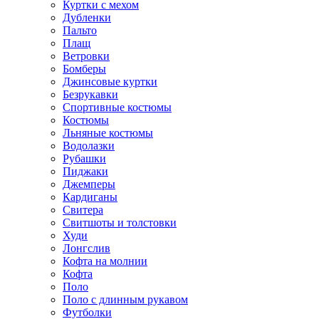
Куртки с мехом
Дубленки
Пальто
Плащ
Ветровки
Бомберы
Джинсовые куртки
Безрукавки
Спортивные костюмы
Костюмы
Льняные костюмы
Водолазки
Рубашки
Пиджаки
Джемперы
Кардиганы
Свитера
Свитшоты и толстовки
Худи
Лонгслив
Кофта на молнии
Кофта
Поло
Поло с длинным рукавом
Футболки