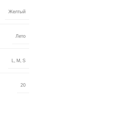
Желтый
Лето
L
,
M
,
S
20