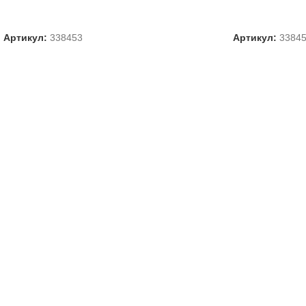
ВЫБЕРИТЕ ПАРАМЕТРЫ
ВЫБЕРИТЕ П
Артикул:
338453
Артикул:
3384