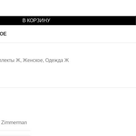
В КОРЗИНУ
НОЕ
плекты Ж
,
Женское
,
Одежда Ж
Zimmerman