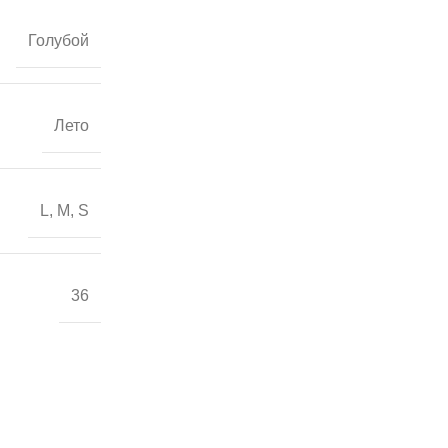
Голубой
Лето
L
,
M
,
S
36